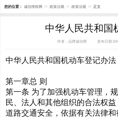
您的位置：
诚信维权网
政策法规
政策法规
正文
中华人民共和国
作者：品牌诚信网
发布日期:2006
中华人民共和国机动车登记办法
第一章总 则
第一条 为了加强机动车管理，
民、法人和其他组织的合法权益
道路交通安全，依据有关法律和