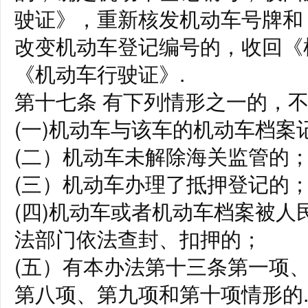
驶证》，重新核发机动车号牌和
改变机动车登记编号的，收回《
《机动车行驶证》.
第十七条 有下列情形之一的，
(一)机动车与该车的机动车档案
(二）机动车未解除海关监管的
(三）机动车办理了抵押登记的
(四)机动车或者机动车档案被
法部门依法查封、扣押的；
(五）有本办法第十三条第一项
第八项、第九项和第十项情形的