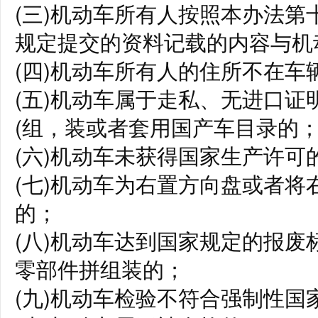
(三)机动车所有人按照本办法
规定提交的资料记载的内容与机
(四)机动车所有人的住所不在车
(五)机动车属于走私、无进口
(组，装或者套用国产车目录的
(六)机动车未获得国家生产许可
(七)机动车为右置方向盘或者
的；
(八)机动车达到国家规定的报
零部件拼组装的；
(九)机动车检验不符合强制性国