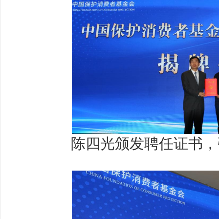
陈四光颁发聘任证书，