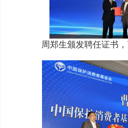
周郑生颁发聘任证书，