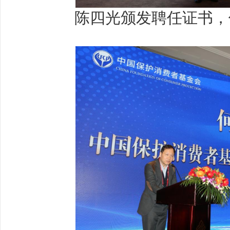
陈四光颁发聘任证书，