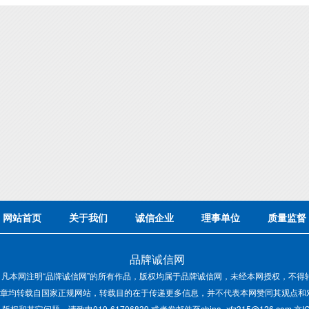
网站首页
关于我们
诚信企业
理事单位
质量监督
品牌诚信网
：凡本网注明“品牌诚信网”的所有作品，版权均属于品牌诚信网，未经本网授权，不得
章均转载自国家正规网站，转载目的在于传递更多信息，并不代表本网赞同其观点和
和其它问题，请致电010-61706839 或者发邮件至china_xfz315@126.com 京ICP