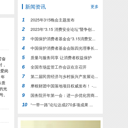
新闻资讯
更多
2025年315晚会主题发布
1
2023年“3.15 消费安全论坛”暨争创...
2
中国保护消费者基金会“3.15消费安...
3
中国保护消费者基金会陈四光理事长...
4
质量与服务同享 让消费者权益保护
5
苦奋
时，
行...
全国市场监管工作会议在京召开
6
“爱岗
第二届民营经济与乡村振兴产发展论...
 年
7
务质
摩根财团中国落地项目权威发布！ -...
8
的光
称号。
国务院开年第一会：进一步优化营商...
9
“一带一路”论坛达成270多项成果 ...
10